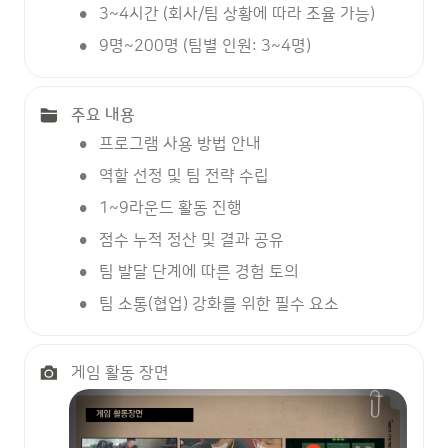
•
3~4시간 (회사/팀 상황에 따라 조율 가능)
•
9명~200명 (팀별 인원: 3~4명)
주요 내용
•
프로그램 사용 방법 안내
•
역할 선정 및 팀 전략 수립
•
1~9라운드 활동 진행
•
점수 누적 정산 및 결과 공유
•
팀 발달 단계에 따른 경험 토의
•
팀 소통(협업) 강화를 위한 필수 요소
게임 활동 장면